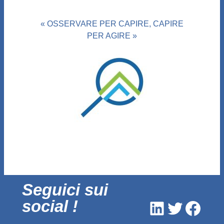
« OSSERVARE PER CAPIRE, CAPIRE
PER AGIRE »
Seguici sui
social !
LinkedIn
Twitter
Face