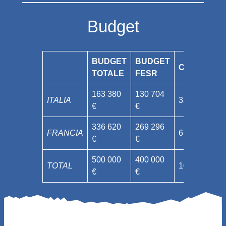
Budget
BUDGET
BUDGET
CONTROPA
TOTALE
FESR
163 380
130 704
ITALIA
32 676 €
€
€
336 620
269 296
FRANCIA
67 324 €
€
€
500 000
400 000
TOTAL
100 000 €
€
€