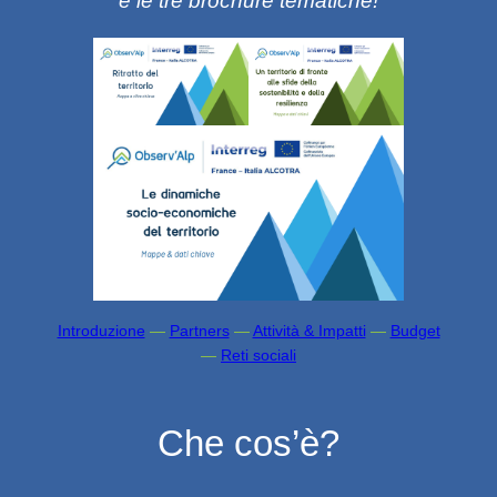
e le tre brochure tematiche!
Introduzione
—
Partners
—
Attività & Impatti
—
Budget
—
Reti sociali
Che cos’è?